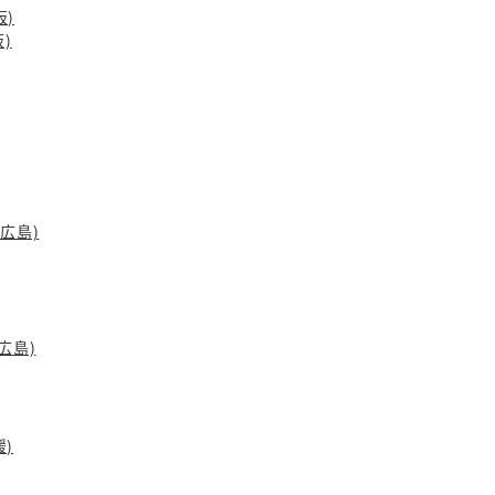
阪)
阪)
店(広島)
広島)
媛)