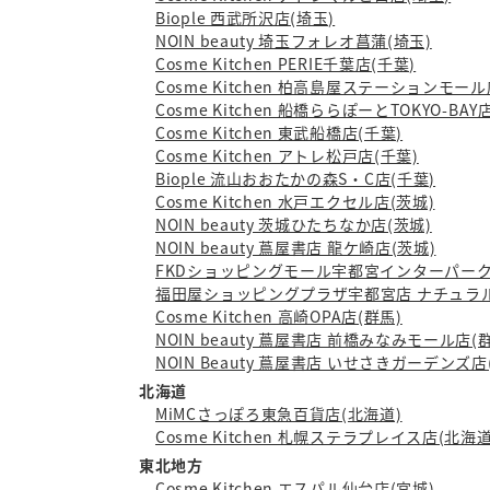
Biople 西武所沢店(埼玉)
NOIN beauty 埼玉フォレオ菖蒲(埼玉)
Cosme Kitchen PERIE千葉店(千葉)
Cosme Kitchen 柏高島屋ステーションモール
Cosme Kitchen 船橋ららぽーとTOKYO-BAY
Cosme Kitchen 東武船橋店(千葉)
Cosme Kitchen アトレ松戸店(千葉)
Biople 流山おおたかの森S・C店(千葉)
Cosme Kitchen 水戸エクセル店(茨城)
NOIN beauty 茨城ひたちなか店(茨城)
NOIN beauty 蔦屋書店 龍ケ崎店(茨城)
FKDショッピングモール宇都宮インターパーク店
福田屋ショッピングプラザ宇都宮店 ナチュラル
Cosme Kitchen 高崎OPA店(群馬)
NOIN beauty 蔦屋書店 前橋みなみモール店(
NOIN Beauty 蔦屋書店 いせさきガーデンズ店
北海道
MiMCさっぽろ東急百貨店(北海道)
Cosme Kitchen 札幌ステラプレイス店(北海道
東北地方
Cosme Kitchen エスパル仙台店(宮城)