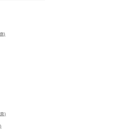
京)
東京)
)