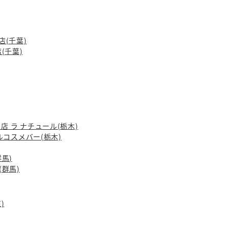
店(千葉)
店(千葉)
 ラ ナチュール(栃木)
コスメバー(栃木)
群馬)
(群馬)
)