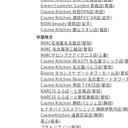
Green Cosmetic Garden 青森店(青森)
Cosme Kitchen 秋田OPA店(秋田)
Cosme Kitchen 盛岡FES”AN店(岩手)
NOIN beauty 盛岡店(岩手)
Cosme Kitchen 郡山うすい店(福島)
中部地方
MiMC松坂屋名古屋店(愛知)
MiMC 名古屋栄三越店(愛知)
MiMCサロンアクアイグニス店(三重)
Cosme Kitchen BEAUTY 名古屋ラシック店(
Cosme Kitchen 名古屋パルコ店(愛知)
Biople タカシマヤ ゲートタワーモール店(愛知
Cosme Kitchen Beauty 名古屋ゲートタワ
Cosme Kitchen 豊田 T-FACE店(愛知)
NARCIS ららぽーと安城店(愛知)
NARCIS ららぽーと愛知東郷店(愛知)
Cosme Kitchen 静岡パルシェ店(静岡)
ヒナタバイコスメクリニック 静岡伊勢丹店(静
CosmeKitchen 遠鉄百貨店(静岡)
麦心(岐阜)
プチトリアノン(新潟)