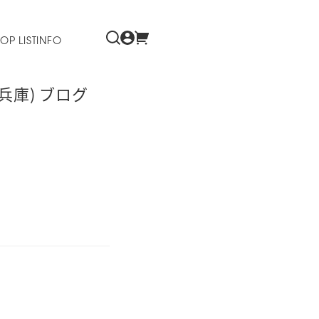
OP LIST
INFO
(兵庫) ブログ