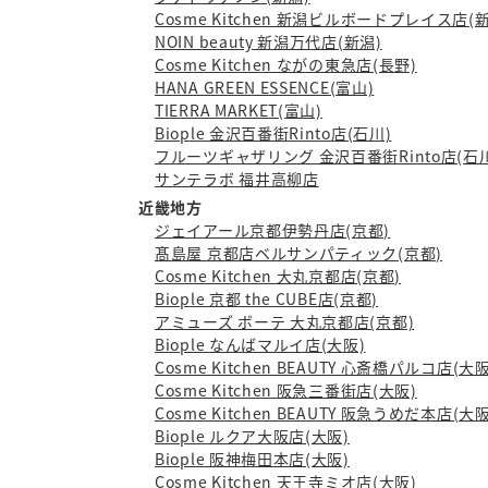
Cosme Kitchen 新潟ビルボードプレイス店(
NOIN beauty 新潟万代店(新潟)
Cosme Kitchen ながの東急店(長野)
HANA GREEN ESSENCE(富山)
TIERRA MARKET(富山)
Biople 金沢百番街Rinto店(石川)
フルーツギャザリング 金沢百番街Rinto店(石川
サンテラボ 福井高柳店
近畿地方
ジェイアール京都伊勢丹店(京都)
髙島屋 京都店ベルサンパティック(京都)
Cosme Kitchen 大丸京都店(京都)
Biople 京都 the CUBE店(京都)
アミューズ ボーテ 大丸京都店(京都)
Biople なんばマルイ店(大阪)
Cosme Kitchen BEAUTY 心斎橋パルコ店(大阪
Cosme Kitchen 阪急三番街店(大阪)
Cosme Kitchen BEAUTY 阪急うめだ本店(大阪
Biople ルクア大阪店(大阪)
Biople 阪神梅田本店(大阪)
Cosme Kitchen 天王寺ミオ店(大阪)