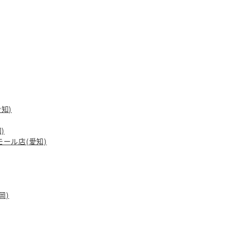
愛知)
)
ーモール店(愛知)
岡)