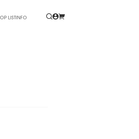
OP LIST
INFO