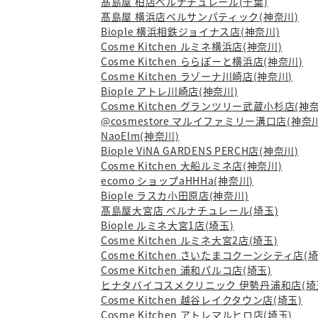
髙島屋 柏店ベルナチュレール(千葉)
髙島屋 横浜店ベルサンパティック(神奈川)
Biople 横浜相鉄ジョイナス店(神奈川)
Cosme Kitchen ルミネ横浜店(神奈川)
Cosme Kitchen ららぽーと横浜店(神奈川)
Cosme Kitchen ラゾーナ川崎店(神奈川)
Biople アトレ川崎店(神奈川)
Cosme Kitchen グランツリー武蔵小杉店(神
@cosmestore マルイファミリー溝口店(神奈
NaoElm(神奈川)
Biople ViNA GARDENS PERCH店(神奈川)
Cosme Kitchen 大船ルミネ店(神奈川)
ecomo ショップaHHHa(神奈川)
Biople ラスカ小田原店(神奈川)
髙島屋大宮店 ベルナチュレール(埼玉)
Biople ルミネ大宮1店(埼玉)
Cosme Kitchen ルミネ大宮2店(埼玉)
Cosme Kitchen さいたまコクーンシティ店(埼
Cosme Kitchen 浦和パルコ店(埼玉)
ヒナタバイコスメクリニック 伊勢丹浦和店(埼
Cosme Kitchen 越谷レイクタウン店(埼玉)
Cosme Kitchen アトレマルヒロ店(埼玉)