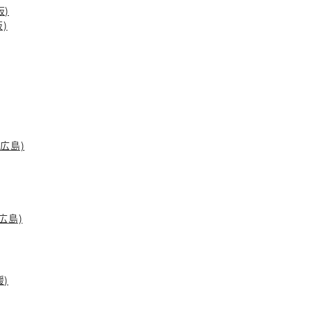
阪)
阪)
店(広島)
広島)
媛)