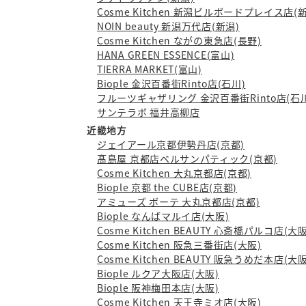
Cosme Kitchen 新潟ビルボードプレイス店(
NOIN beauty 新潟万代店(新潟)
Cosme Kitchen ながの東急店(長野)
HANA GREEN ESSENCE(富山)
TIERRA MARKET(富山)
Biople 金沢百番街Rinto店(石川)
フルーツギャザリング 金沢百番街Rinto店(石川
サンテラボ 福井高柳店
近畿地方
ジェイアール京都伊勢丹店(京都)
髙島屋 京都店ベルサンパティック(京都)
Cosme Kitchen 大丸京都店(京都)
Biople 京都 the CUBE店(京都)
アミューズ ボーテ 大丸京都店(京都)
Biople なんばマルイ店(大阪)
Cosme Kitchen BEAUTY 心斎橋パルコ店(大阪
Cosme Kitchen 阪急三番街店(大阪)
Cosme Kitchen BEAUTY 阪急うめだ本店(大阪
Biople ルクア大阪店(大阪)
Biople 阪神梅田本店(大阪)
Cosme Kitchen 天王寺ミオ店(大阪)