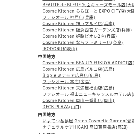
BEAUTE de BLEUE 箕面キューズモール店(大
Cosme Kitchen ららぽーと EXPO CITY店(大
ファシオール 神戸店(兵庫)
Cosme Kitchen 神戸マルイ店(兵庫)
Cosme Kitchen 阪急西宮ガーデンズ店(兵庫)
Cosme Kitchen 姫路ピオレ2店(兵庫)
Cosme Kitchen ならファミリー店(奈良)
IRODORI(和歌山)
中国地方
Cosme Kitchen BEAUTY FUKUYA ADDICT
Cosme Kitchen 広島パルコ店(広島)
Biople ミナモア広島店(広島)
ファシオール 本店(広島)
Cosme Kitchen 天満屋福山店(広島)
ファシオール 福山ニューキャッスルホテル店(
Cosme Kitchen 岡山一番街店(岡山)
DECK PLAZA(山口)
四国地方
いよてつ髙島屋 Green Cosmetic Garden(愛
ナチュラルケアHIGAKI 高知蔦屋書店(高知)