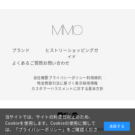
ブランド
ヒストリー
ショッピングガ
イド
よくあるご質問
お問い合わせ
会社概要
プライバシーポリシー
利用規約
特定商取引法に基づく表示
採用情報
カスタマーハラスメントに対する基本方針
当サイトでは、サイトの利便性向上のため、
Cookieを使用します。Cookieの使用に関して
承諾する
は、
「プライバシーポリシー」
をご確認くださ
COPYRIGHT (C) MIMC CO. LTD. ALL RIGHTS RESERVED.