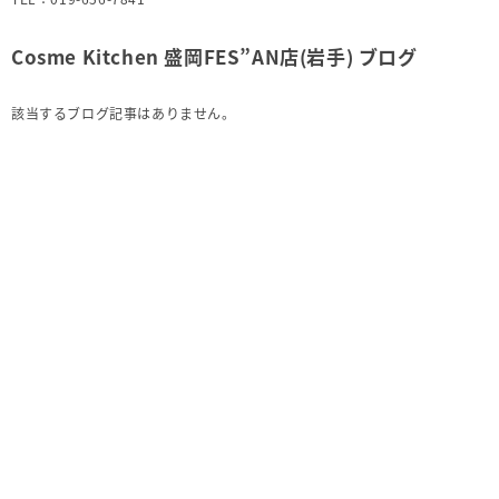
Cosme Kitchen 盛岡FES”AN店(岩手) ブログ
該当するブログ記事はありません。