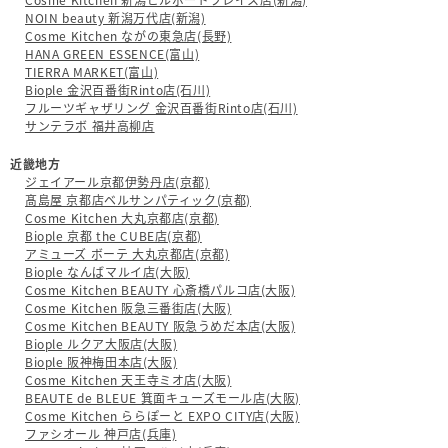
NOIN beauty 新潟万代店(新潟)
Cosme Kitchen ながの東急店(長野)
HANA GREEN ESSENCE(富山)
TIERRA MARKET(富山)
Biople 金沢百番街Rinto店(石川)
フルーツギャザリング 金沢百番街Rinto店(石川)
サンテラボ 福井高柳店
近畿地方
ジェイアール京都伊勢丹店(京都)
髙島屋 京都店ベルサンパティック(京都)
Cosme Kitchen 大丸京都店(京都)
Biople 京都 the CUBE店(京都)
アミューズ ボーテ 大丸京都店(京都)
Biople なんばマルイ店(大阪)
Cosme Kitchen BEAUTY 心斎橋パルコ店(大阪)
Cosme Kitchen 阪急三番街店(大阪)
Cosme Kitchen BEAUTY 阪急うめだ本店(大阪)
Biople ルクア大阪店(大阪)
Biople 阪神梅田本店(大阪)
Cosme Kitchen 天王寺ミオ店(大阪)
BEAUTE de BLEUE 箕面キューズモール店(大阪)
Cosme Kitchen ららぽーと EXPO CITY店(大阪)
ファシオール 神戸店(兵庫)