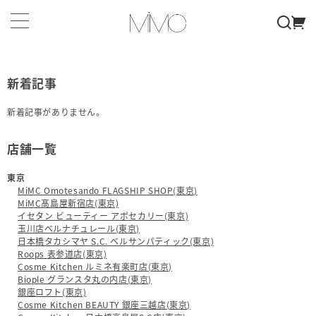
新着記事
新着記事がありません。
店舗一覧
東京
MiMC Omotesando FLAGSHIP SHOP(東京)
MiMC髙島屋新宿店(東京)
イセタン ビューティー アポセカリー(東京)
玉川店ベルナチュレール(東京)
日本橋タカシマヤ S.C. ベルサンパティック(東京)
Roops 表参道店(東京)
Cosme Kitchen ルミネ有楽町店(東京)
Biople グランスタ丸の内店(東京)
銀座ロフト(東京)
Cosme Kitchen BEAUTY 銀座三越店(東京)