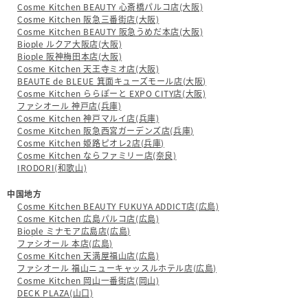
Cosme Kitchen BEAUTY 心斎橋パルコ店(大阪)
Cosme Kitchen 阪急三番街店(大阪)
Cosme Kitchen BEAUTY 阪急うめだ本店(大阪)
Biople ルクア大阪店(大阪)
Biople 阪神梅田本店(大阪)
Cosme Kitchen 天王寺ミオ店(大阪)
BEAUTE de BLEUE 箕面キューズモール店(大阪)
Cosme Kitchen ららぽーと EXPO CITY店(大阪)
ファシオール 神戸店(兵庫)
Cosme Kitchen 神戸マルイ店(兵庫)
Cosme Kitchen 阪急西宮ガーデンズ店(兵庫)
Cosme Kitchen 姫路ピオレ2店(兵庫)
Cosme Kitchen ならファミリー店(奈良)
IRODORI(和歌山)
中国地方
Cosme Kitchen BEAUTY FUKUYA ADDICT店(広島)
Cosme Kitchen 広島パルコ店(広島)
Biople ミナモア広島店(広島)
ファシオール 本店(広島)
Cosme Kitchen 天満屋福山店(広島)
ファシオール 福山ニューキャッスルホテル店(広島)
Cosme Kitchen 岡山一番街店(岡山)
DECK PLAZA(山口)