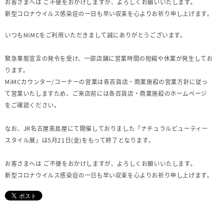
お客さまへは ご不便をおかけしますが、よろしくお願いいたします。

新型コロナウイルス感染症の一日も早い収束を心よりお祈り申し上げます。
いつもMiMCをご利用いただきまして誠にありがとうございます。
緊急事態宣言の発令を受け、一部店舗に営業時間の短縮や休業が発生してお
ります。

MiMCカウンター/コーナーの営業は各百貨店・商業施設の営業方針に従っ
て営業いたしますため、ご来店前には各百貨店・商業施設のホームページ
をご確認ください。
なお、JR名古屋髙島屋にて開催しておりました「ナチュラルビューティー
スタイル展」は5月21日(金)をもって終了となります。
お客さまへは ご不便をおかけしますが、よろしくお願いいたします。

新型コロナウイルス感染症の一日も早い収束を心よりお祈り申し上げます。