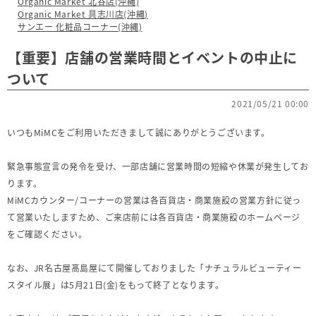
Organic Market 北谷店(沖縄)
Organic Market 具志川店(沖縄)
サンエー 化粧品コーナー(沖縄)
【重要】店舗の営業時間とイベントの中止に
ついて
2021/05/21 00:00
いつもMiMCをご利用いただきまして誠にありがとうございます。
緊急事態宣言の発令を受け、一部店舗に営業時間の短縮や休業が発生してお
ります。

MiMCカウンター/コーナーの営業は各百貨店・商業施設の営業方針に従っ
て営業いたしますため、ご来店前には各百貨店・商業施設のホームページ
をご確認ください。
なお、JR名古屋髙島屋にて開催しておりました「ナチュラルビューティー
スタイル展」は5月21日(金)をもって終了となります。