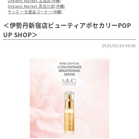
Organic Market 北谷店(沖縄)
Organic Market 具志川店(沖縄)
サンエー 化粧品コーナー(沖縄)
＜伊勢丹新宿店ビューティアポセカリーPOP
UP SHOP＞
2023/05/29 00:00