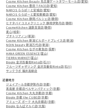
Cosme Kitchen Beauty 名古屋ゲートタワーモール店(愛知)
Cosme Kitchen 豊田 T-FACE店(愛知)
NARCIS ららぽーと安城店(愛知)
NARCIS ららぽーと愛知東郷店(愛知)
Cosme Kitchen 静岡パルシェ店(静岡)
ヒナタバイコスメクリニック 静岡伊勢丹店(静岡)
CosmeKitchen 遠鉄百貨店(静岡)
麦心(岐阜)
プチトリアノン(新潟)
Cosme Kitchen 新潟ビルボードプレイス店(新潟)
NOIN beauty 新潟万代店(新潟)
Cosme Kitchen ながの東急店(長野)
HANA GREEN ESSENCE(富山)
TIERRA MARKET(富山)
Biople 金沢百番街Rinto店(石川)
フルーツギャザリング 金沢百番街Rinto店(石川)
サンテラボ 福井高柳店
近畿地方
ジェイアール京都伊勢丹店(京都)
髙島屋 京都店ベルサンパティック(京都)
Cosme Kitchen 大丸京都店(京都)
Biople 京都 the CUBE店(京都)
アミューズ ボーテ 大丸京都店(京都)
Biople なんばマルイ店(大阪)