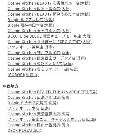
Cosme Kitchen BEAUTY 心斎橋パルコ店(大阪)
Cosme Kitchen 阪急三番街店(大阪)
Cosme Kitchen BEAUTY 阪急うめだ本店(大阪)
Biople ルクア大阪店(大阪)
Biople 阪神梅田本店(大阪)
Cosme Kitchen 天王寺ミオ店(大阪)
BEAUTE de BLEUE 箕面キューズモール店(大阪)
Cosme Kitchen ららぽーと EXPO CITY店(大阪)
ファシオール 神戸店(兵庫)
Cosme Kitchen 神戸マルイ店(兵庫)
Cosme Kitchen 阪急西宮ガーデンズ店(兵庫)
Cosme Kitchen 姫路ピオレ2店(兵庫)
Cosme Kitchen ならファミリー店(奈良)
IRODORI(和歌山)
中国地方
Cosme Kitchen BEAUTY FUKUYA ADDICT店(広島)
Cosme Kitchen 広島パルコ店(広島)
Biople ミナモア広島店(広島)
ファシオール 本店(広島)
Cosme Kitchen 天満屋福山店(広島)
ファシオール 福山ニューキャッスルホテル店(広島)
Cosme Kitchen 岡山一番街店(岡山)
DECK PLAZA(山口)