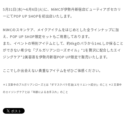
5月31日(水)～6月6日(火)に、MiMCが伊勢丹新宿店ビューティアポセカリ
ーにてPOP UP SHOPを初出店いたします。
MiMCのスキンケア、メイクアイテムをはじめとした全ラインナップに加
え、POP UP SHOP限定セットもご用意しております。 
また、イベントの特別アイテムとして、約4kgのバラから1mLしか採ること
ができない希少な「ブルガリアンローズオイル」
*1
を贅沢に配合したエイ
ジングケア
*2
美容液を伊勢丹新宿POP UP限定で販売いたします。
ここでしか出会えない貴重なアイテムをぜひご体感ください。
＊1 文章中のブルガリアンローズとは「ダマスクバラ花油(エモリエント成分)」のこと ＊2 文章中
のエイジングケアとは「年齢によるお手入れ」のこと